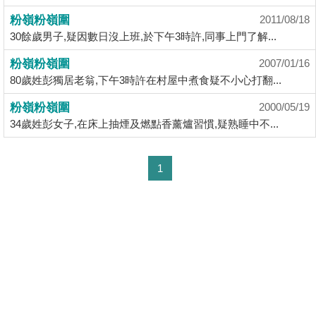
揭
粉嶺粉嶺圍
2011/08/18
30餘歲男子,疑因數日沒上班,於下午3時許,同事上門了解...
地
粉嶺粉嶺圍
2007/01/16
產
80歲姓彭獨居老翁,下午3時許在村屋中煮食疑不小心打翻...
博
客
粉嶺粉嶺圍
2000/05/19
34歲姓彭女子,在床上抽煙及燃點香薰爐習慣,疑熟睡中不...
地
產
1
新
聞
數
據
公
佈
置