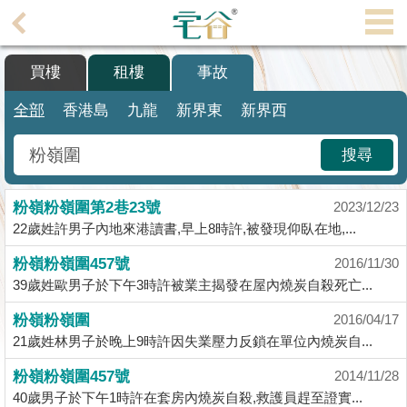
代
理
買樓
租樓
事故
主
頁
全部
香港島
九龍
新界東
新界西
搵
搜尋
樓/
成
粉嶺粉嶺圍第2巷23號
交
2023/12/23
22歲姓許男子內地來港讀書,早上8時許,被發現仰臥在地,...
業
粉嶺粉嶺圍457號
2016/11/30
主
39歲姓歐男子於下午3時許被業主揭發在屋內燒炭自殺死亡...
放
盤
粉嶺粉嶺圍
2016/04/17
21歲姓林男子於晚上9時許因失業壓力反鎖在單位內燒炭自...
宅
粉嶺粉嶺圍457號
2014/11/28
谷
40歲男子於下午1時許在套房內燒炭自殺,救護員趕至證實...
按