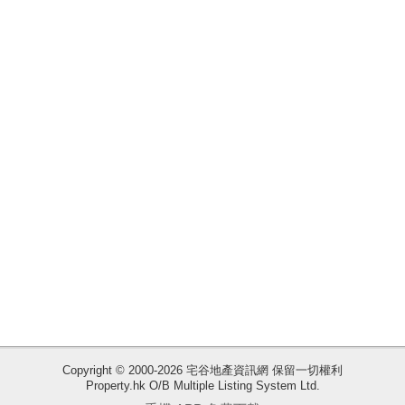
揭
地
產
博
客
地
產
新
聞
數
據
公
佈
收
Copyright © 2000-2026 宅谷地產資訊網 保留一切權利
Property.hk O/B Multiple Listing System Ltd.
藏
置