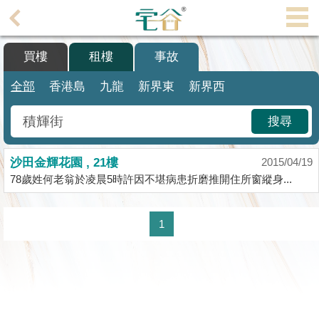
代
理
買樓
租樓
事故
主
頁
全部
香港島
九龍
新界東
新界西
搵
搜尋
樓/
成
沙田金輝花園 , 21樓
交
2015/04/19
78歲姓何老翁於凌晨5時許因不堪病患折磨推開住所窗縱身...
業
主
1
放
盤
宅
谷
按