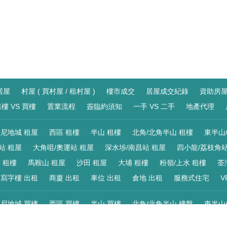
居屋
村屋 ( 買村屋 / 租村屋 )
樓市成交
居屋成交紀錄
資助房
樓 VS 買樓
置業流程
簽臨約須知
一手 VS 二手
地產代理
尼地城 租屋
西區 租樓
半山 租樓
北角/北角半山 租樓
東半山
站 租屋
大角咀/奧運站 租屋
深水埗/南昌站 租屋
四小龍/荔枝角站
 租樓
馬鞍山 租屋
沙田 租屋
大埔 租樓
粉嶺/上水 租樓
荃
寫字樓 出租
商廈 出租
車位 出租
倉地 出租
服務式住宅
V
尼地城 買樓
西區 買樓
半山 買樓
北角/北角半山 樓盤
東半山
站 買樓
大角咀/奧運站 買樓
深水埗/南昌站 買樓
四小龍/荔枝角站