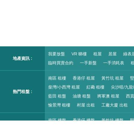
我要放盤
VR 睇樓
租屋
居屋
綠表
地產資訊 :
臨時買賣合約
一手新盤
一手消耗表
租
南區 租樓
香港仔 租屋
黃竹坑 租屋
堅
柴灣/小西灣 租屋
紅磡 租樓
尖沙咀/九龍
熱門租盤 :
藍田 租盤
油塘 租盤
將軍澳 租屋
西貢
愉景灣 租樓
村屋 出租
工廠大廈 出租
南區 樓盤
香港仔 樓盤
黃竹坑 樓盤
堅
柴灣/小西灣 樓盤
紅磡 搵樓
尖沙咀/九龍
熱門二手樓盤 :