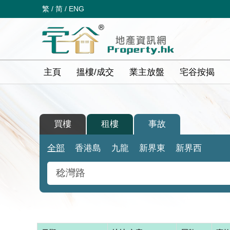
繁
/
简
/
ENG
主頁
搵樓/成交
業主放盤
宅谷按揭
買樓
租樓
事故
全部
香港島
九龍
新界東
新界西