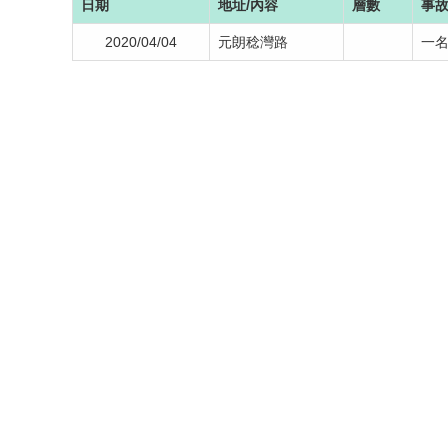
日期
地址/內容
層數
事
2020/04/04
元朗稔灣路
一名