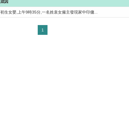
故成因
初生女嬰,上午9時35分,一名姓袁女僱主發現家中印傭...
1