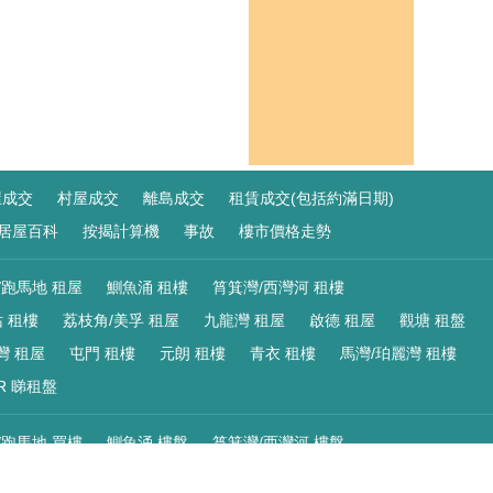
屋成交
村屋成交
離島成交
租賃成交(包括約滿日期)
居屋百科
按揭計算機
事故
樓市價格走勢
/跑馬地 租屋
鰂魚涌 租樓
筲箕灣/西灣河 租樓
 租樓
荔枝角/美孚 租屋
九龍灣 租屋
啟德 租屋
觀塘 租盤
灣 租屋
屯門 租樓
元朗 租樓
青衣 租樓
馬灣/珀麗灣 租樓
R 睇租盤
/跑馬地 買樓
鰂魚涌 樓盤
筲箕灣/西灣河 樓盤
 樓盤
荔枝角/美孚 買樓
九龍灣 買樓
啟德 買樓
觀塘 樓盤