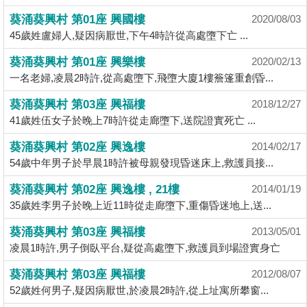
揭
葵涌葵興村 第01座 興國樓
2020/08/03
45歲姓盧婦人,疑因病厭世,下午4時許從高處墮下亡 ...
地
葵涌葵興村 第01座 興樂樓
2020/02/13
產
一名老婦,凌晨2時許,從高處墮下,飛墮大廈1樓簷篷重創昏...
博
客
葵涌葵興村 第03座 興福樓
2018/12/27
41歲姓伍女子於晚上7時許從走廊墮下,送院證實死亡 ...
地
葵涌葵興村 第02座 興逸樓
2014/02/17
產
54歲中年男子於早晨1時許被母親發現昏迷床上,救護員接...
新
聞
葵涌葵興村 第02座 興逸樓 , 21樓
2014/01/19
收
35歲姓李男子於晚上近11時從走廊墮下,重傷昏迷地上,送...
藏
數
樓
葵涌葵興村 第03座 興福樓
據
2013/05/01
盤
凌晨1時許,男子倒臥平台,疑從高處墮下,救護員到場證實身亡
公
佈
ENG
繁
简
葵涌葵興村 第03座 興福樓
2012/08/07
52歲姓何男子,疑因病厭世,於凌晨2時許,從上址寓所攀窗...
體
体
置