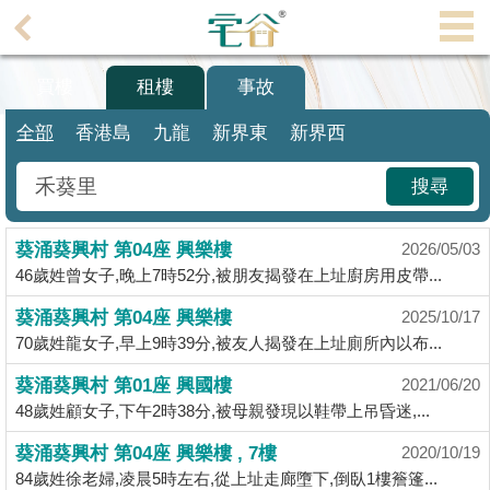
代
理
買樓
租樓
事故
主
頁
全部
香港島
九龍
新界東
新界西
搵
搜尋
樓/
成
葵涌葵興村 第04座 興樂樓
交
2026/05/03
46歲姓曾女子,晚上7時52分,被朋友揭發在上址廚房用皮帶...
業
葵涌葵興村 第04座 興樂樓
2025/10/17
主
70歲姓龍女子,早上9時39分,被友人揭發在上址廁所內以布...
放
盤
葵涌葵興村 第01座 興國樓
2021/06/20
48歲姓顧女子,下午2時38分,被母親發現以鞋帶上吊昏迷,...
宅
葵涌葵興村 第04座 興樂樓 , 7樓
2020/10/19
谷
84歲姓徐老婦,凌晨5時左右,從上址走廊墮下,倒臥1樓簷篷...
按