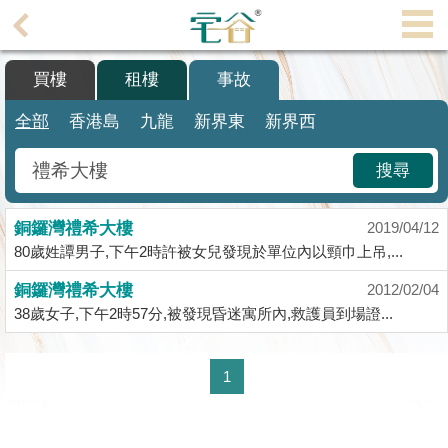
代
理
買樓
租樓
事故
主
頁
全部
香港島
九龍
新界東
新界西
搵
搜尋
樓/
成
銅鑼灣禮希大樓
交
2019/04/12
80歲姓譚男子,下午2時許被女兒發現於單位內以頸巾上吊,...
業
銅鑼灣禮希大樓
2012/02/04
主
38歲女子,下午2時57分,被發現昏迷寓所內,救護員到場證...
放
盤
1
宅
谷
按