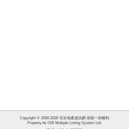
揭
地
產
博
客
地
產
新
聞
數
據
公
佈
Copyright © 2000-2026 宅谷地產資訊網 保留一切權利
Property.hk O/B Multiple Listing System Ltd.
收
置