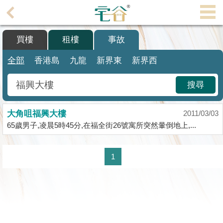
代
理
買樓
租樓
事故
主
頁
全部
香港島
九龍
新界東
新界西
搵
搜尋
樓/
成
大角咀福興大樓
交
2011/03/03
65歲男子,凌晨5時45分,在福全街26號寓所突然暈倒地上,...
業
主
1
放
盤
宅
谷
按