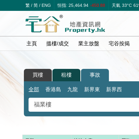
繁
/
简
/
ENG
恒指: 25,464.94
-450.88
天氣
33°C
6
主頁
搵樓/成交
業主放盤
宅谷按揭
買樓
租樓
事故
全部
香港島
九龍
新界東
新界西