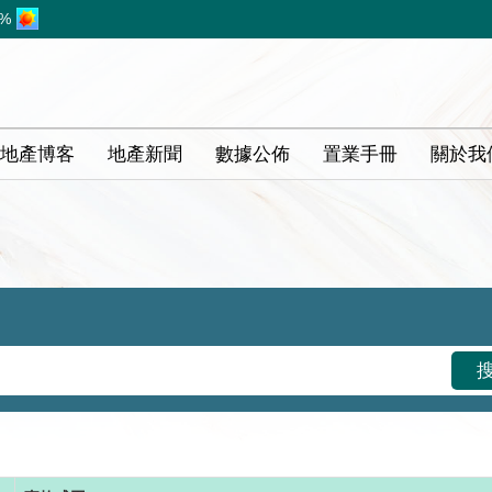
1%
地產博客
地產新聞
數據公佈
置業手冊
關於我