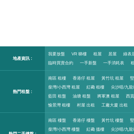
我要放盤
VR 睇樓
租屋
居屋
綠表
地產資訊 :
臨時買賣合約
一手新盤
一手消耗表
租
南區 租樓
香港仔 租屋
黃竹坑 租屋
堅
柴灣/小西灣 租屋
紅磡 租樓
尖沙咀/九龍
熱門租盤 :
藍田 租盤
油塘 租盤
將軍澳 租屋
西貢
愉景灣 租樓
村屋 出租
工廠大廈 出租
南區 樓盤
香港仔 樓盤
黃竹坑 樓盤
堅
柴灣/小西灣 樓盤
紅磡 搵樓
尖沙咀/九龍
熱門二手樓盤 :