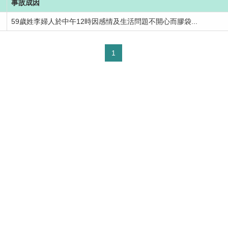
事故成因
59歲姓李婦人於中午12時因感情及生活問題不開心而膠袋...
1