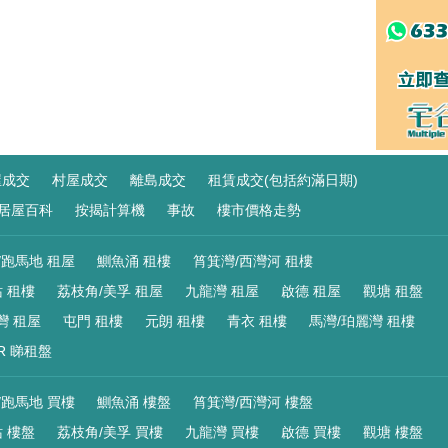
屋成交
村屋成交
離島成交
租賃成交(包括約滿日期)
居屋百科
按揭計算機
事故
樓市價格走勢
/跑馬地 租屋
鰂魚涌 租樓
筲箕灣/西灣河 租樓
 租樓
荔枝角/美孚 租屋
九龍灣 租屋
啟德 租屋
觀塘 租盤
灣 租屋
屯門 租樓
元朗 租樓
青衣 租樓
馬灣/珀麗灣 租樓
R 睇租盤
/跑馬地 買樓
鰂魚涌 樓盤
筲箕灣/西灣河 樓盤
 樓盤
荔枝角/美孚 買樓
九龍灣 買樓
啟德 買樓
觀塘 樓盤