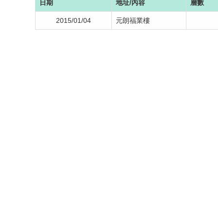
日期
地址/內容
層數
2015/01/04
元朗福業樓