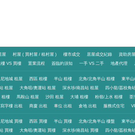
居屋
村屋 ( 買村屋 / 租村屋 )
樓市成交
居屋成交紀錄
資助房
樓 VS 買樓
置業流程
簽臨約須知
一手 VS 二手
地產代理
尼地城 租屋
西區 租樓
半山 租樓
北角/北角半山 租樓
東半山
站 租屋
大角咀/奧運站 租屋
深水埗/南昌站 租屋
四小龍/荔枝角站
 租樓
馬鞍山 租屋
沙田 租屋
大埔 租樓
粉嶺/上水 租樓
荃
寫字樓 出租
商廈 出租
車位 出租
倉地 出租
服務式住宅
V
尼地城 買樓
西區 買樓
半山 買樓
北角/北角半山 樓盤
東半山
站 買樓
大角咀/奧運站 買樓
深水埗/南昌站 買樓
四小龍/荔枝角站