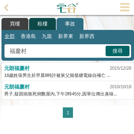
代
理
買樓
租樓
事故
主
頁
全部
香港島
九龍
新界東
新界西
搵
搜尋
樓/
成
元朗福慶村
交
2015/12/28
18歲姓張男生於早晨8時許被舅父揭發纏電線自殛亡 ...
業
元朗福慶村
2010/10/18
主
男子,疑因病致死倒斃屋內,下午2時45分,因單位傳出臭味...
放
盤
1
宅
谷
按