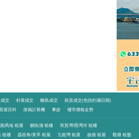
屋成交
村屋成交
離島成交
租賃成交(包括約滿日期)
居屋百科
按揭計算機
事故
樓市價格走勢
/跑馬地 租屋
鰂魚涌 租樓
筲箕灣/西灣河 租樓
 租樓
荔枝角/美孚 租屋
九龍灣 租屋
啟德 租屋
觀塘 租盤