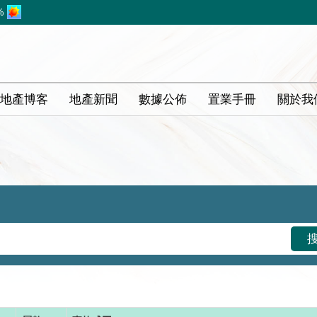
%
地產博客
地產新聞
數據公佈
置業手冊
關於我