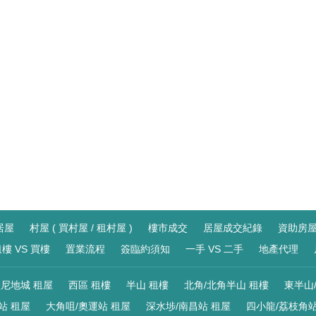
居屋
村屋 ( 買村屋 / 租村屋 )
樓市成交
居屋成交紀錄
資助房
樓 VS 買樓
置業流程
簽臨約須知
一手 VS 二手
地產代理
尼地城 租屋
西區 租樓
半山 租樓
北角/北角半山 租樓
東半山
站 租屋
大角咀/奧運站 租屋
深水埗/南昌站 租屋
四小龍/荔枝角站