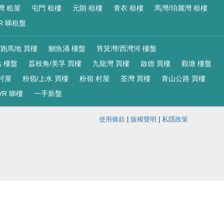
灣 租屋
屯門 租樓
元朗 租樓
青衣 租樓
馬灣/珀麗灣 租樓
R 睇租盤
/跑馬地 買樓
鰂魚涌 樓盤
筲箕灣/西灣河 樓盤
 樓盤
荔枝角/美孚 買樓
九龍灣 買樓
啟德 買樓
觀塘 樓盤
村屋
粉嶺/上水 買樓
粉嶺 村屋
荃灣 買樓
青山公路 買樓
VR 睇樓
一手新盤
使用條款
|
版權聲明
|
私隱政策