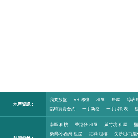
我要放盤
VR 睇樓
租屋
居屋
綠表
地產資訊 :
臨時買賣合約
一手新盤
一手消耗表
租
南區 租樓
香港仔 租屋
黃竹坑 租屋
堅
柴灣/小西灣 租屋
紅磡 租樓
尖沙咀/九龍