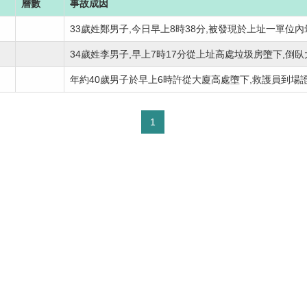
層數
事故成因
33歲姓鄭男子,今日早上8時38分,被發現於上址一單位內暈.
34歲姓李男子,早上7時17分從上址高處垃圾房墮下,倒臥大.
年約40歲男子於早上6時許從大廈高處墮下,救護員到場證.
1