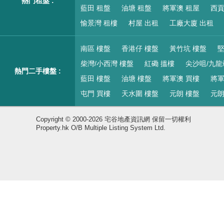
熱門租盤 :
藍田 租盤
油塘 租盤
將軍澳 租屋
西貢
愉景灣 租樓
村屋 出租
工廠大廈 出租
南區 樓盤
香港仔 樓盤
黃竹坑 樓盤
堅
柴灣/小西灣 樓盤
紅磡 搵樓
尖沙咀/九龍
熱門二手樓盤 :
藍田 樓盤
油塘 樓盤
將軍澳 買樓
將軍
屯門 買樓
天水圍 樓盤
元朗 樓盤
元朗
Copyright © 2000-2026 宅谷地產資訊網 保留一切權利
Property.hk O/B Multiple Listing System Ltd.