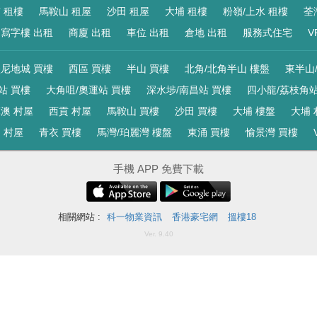
 租樓
馬鞍山 租屋
沙田 租屋
大埔 租樓
粉嶺/上水 租樓
荃
寫字樓 出租
商廈 出租
車位 出租
倉地 出租
服務式住宅
V
尼地城 買樓
西區 買樓
半山 買樓
北角/北角半山 樓盤
東半山
站 買樓
大角咀/奧運站 買樓
深水埗/南昌站 買樓
四小龍/荔枝角站
澳 村屋
西貢 村屋
馬鞍山 買樓
沙田 買樓
大埔 樓盤
大埔 
 村屋
青衣 買樓
馬灣/珀麗灣 樓盤
東涌 買樓
愉景灣 買樓
手機 APP 免費下載
相關網站 :
科一物業資訊
香港豪宅網
搵樓18
Ver. 9.40