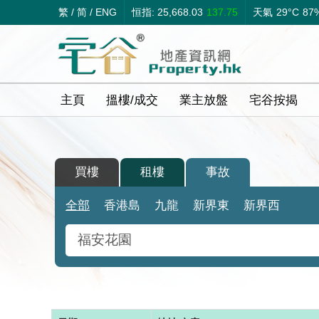
繁
/
简
/
ENG
恒指: 25,668.03
137.75
天氣
29°C
87
主頁
搵樓/成交
業主放盤
宅谷按揭
買樓
租樓
事故
全部
香港島
九龍
新界東
新界西