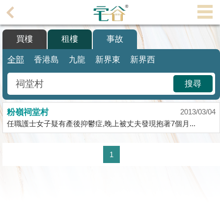
代
理
買樓
租樓
事故
主
頁
全部
香港島
九龍
新界東
新界西
搵
搜尋
樓/
成
粉嶺祠堂村
交
2013/03/04
任職護士女子疑有產後抑鬱症,晚上被丈夫發現抱著7個月...
業
主
1
放
盤
宅
谷
按