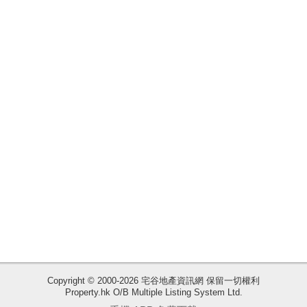
揭
地
產
博
客
地
產
新
聞
數
據
公
佈
收
Copyright © 2000-2026 宅谷地產資訊網 保留一切權利
Property.hk O/B Multiple Listing System Ltd.
藏
置