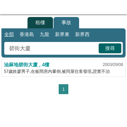
代
理
買樓
租樓
事故
主
頁
全部
香港島
九龍
新界東
新界西
搵
搜尋
樓/
成
油麻地碧街大廈 , 4樓
交
2003/09/08
57歲姓廖男子,在板間房內暈倒,被同屋住客發現,證實不治
業
主
1
放
盤
Copyright © 2000-2026 宅谷地產資訊網 保留一切權利
宅
Property.hk O/B Multiple Listing System Ltd.
谷
手機 APP 免費下載
按