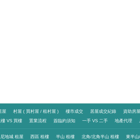
居屋
村屋 ( 買村屋 / 租村屋 )
樓市成交
居屋成交紀錄
資助房
樓 VS 買樓
置業流程
簽臨約須知
一手 VS 二手
地產代理
尼地城 租屋
西區 租樓
半山 租樓
北角/北角半山 租樓
東半山