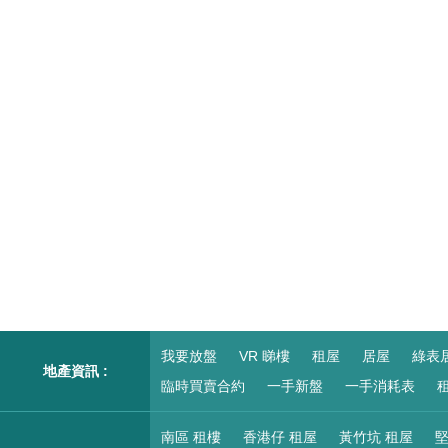
我要放盤
VR 睇樓
租屋
居屋
綠表
地產資訊 :
臨時買賣合約
一手新盤
一手消耗表
租
南區 租樓
香港仔 租屋
黃竹坑 租屋
堅