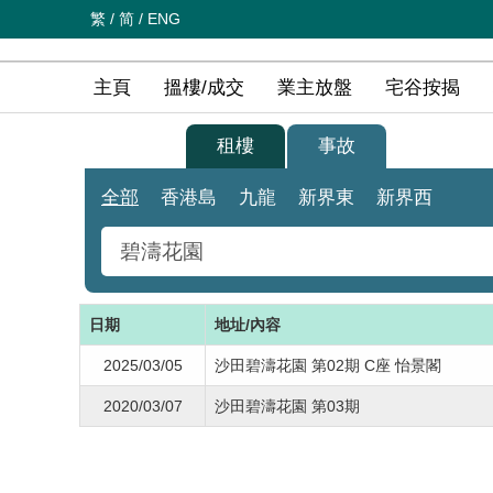
繁
/
简
/
ENG
主頁
搵樓/成交
業主放盤
宅谷按揭
買樓
租樓
事故
全部
香港島
九龍
新界東
新界西
日期
地址/內容
2025/03/05
沙田碧濤花園 第02期 C座 怡景閣
2020/03/07
沙田碧濤花園 第03期