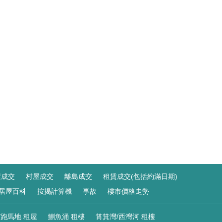
屋成交
村屋成交
離島成交
租賃成交(包括約滿日期)
居屋百科
按揭計算機
事故
樓市價格走勢
/跑馬地 租屋
鰂魚涌 租樓
筲箕灣/西灣河 租樓