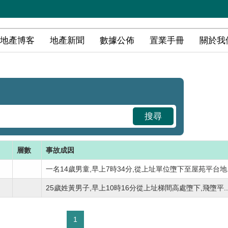
地產博客
地產新聞
數據公佈
置業手冊
關於我
搜尋
層數
事故成因
一名14歲男童,早上7時34分,從上址單位墮下至屋苑平台地..
25歲姓黃男子,早上10時16分從上址梯間高處墮下,飛墮平..
1