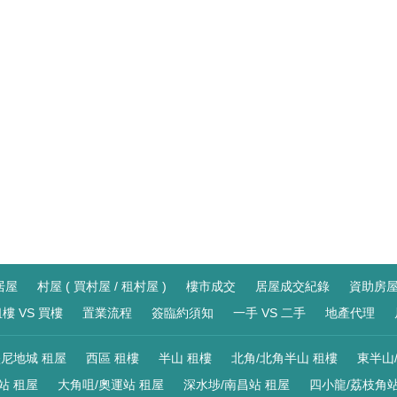
居屋
村屋 ( 買村屋 / 租村屋 )
樓市成交
居屋成交紀錄
資助房
樓 VS 買樓
置業流程
簽臨約須知
一手 VS 二手
地產代理
尼地城 租屋
西區 租樓
半山 租樓
北角/北角半山 租樓
東半山
站 租屋
大角咀/奧運站 租屋
深水埗/南昌站 租屋
四小龍/荔枝角站