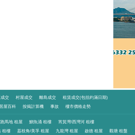
屋成交
村屋成交
離島成交
租賃成交(包括約滿日期)
居屋百科
按揭計算機
事故
樓市價格走勢
/跑馬地 租屋
鰂魚涌 租樓
筲箕灣/西灣河 租樓
 租樓
荔枝角/美孚 租屋
九龍灣 租屋
啟德 租屋
觀塘 租盤