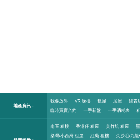
我要放盤
VR 睇樓
租屋
居屋
綠表
地產資訊 :
臨時買賣合約
一手新盤
一手消耗表
租
南區 租樓
香港仔 租屋
黃竹坑 租屋
堅
柴灣/小西灣 租屋
紅磡 租樓
尖沙咀/九龍