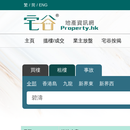
繁
/
简
/
ENG
主頁
搵樓/成交
業主放盤
宅谷按揭
買樓
租樓
事故
全部
香港島
九龍
新界東
新界西