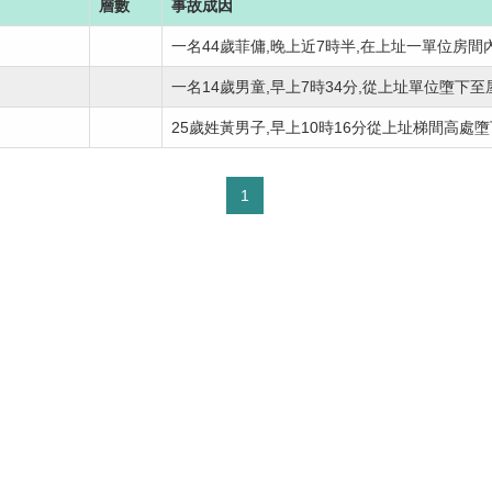
層數
事故成因
一名44歲菲傭,晚上近7時半,在上址一單位房間內
一名14歲男童,早上7時34分,從上址單位墮下至屋
25歲姓黃男子,早上10時16分從上址梯間高處墮下
1