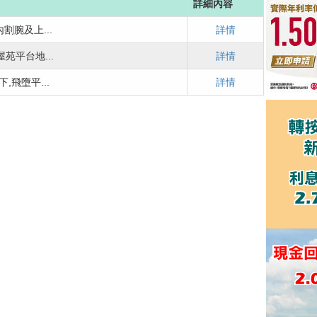
詳細內容
割腕及上...
詳情
苑平台地...
詳情
,飛墮平...
詳情