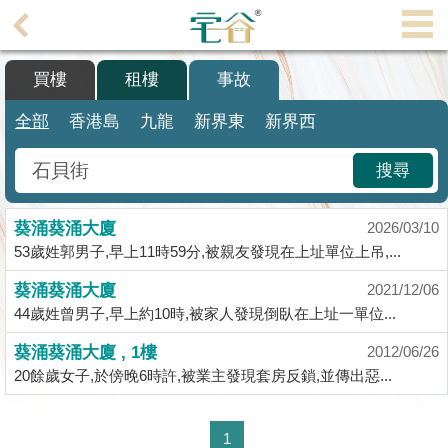
代
理
買樓
租樓
事故
主
頁
全部
香港島
九龍
新界東
新界西
搵
搜尋
樓/
成
葵涌葵涌大廈
交
2026/03/10
53歲姓郭男子,早上11時59分,被親友發現在上址單位上吊,...
業
葵涌葵涌大廈
2021/12/06
主
44歲姓曾男子,早上約10時,被家人發現倒臥在上址一單位...
放
盤
葵涌葵涌大廈 , 1樓
2012/06/26
20餘歲女子,於傍晚6時許,被業主發現套房反鎖,並傳出惡...
宅
谷
1
按