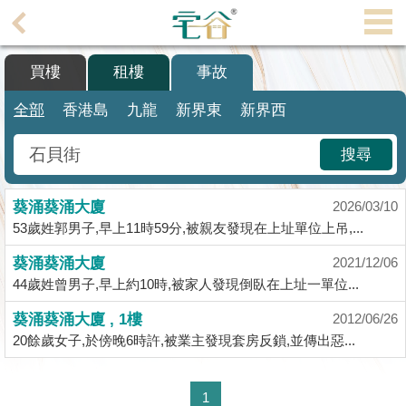
代
理
買樓
租樓
事故
主
頁
全部
香港島
九龍
新界東
新界西
搵
搜尋
樓/
成
葵涌葵涌大廈
交
2026/03/10
53歲姓郭男子,早上11時59分,被親友發現在上址單位上吊,...
業
葵涌葵涌大廈
2021/12/06
主
44歲姓曾男子,早上約10時,被家人發現倒臥在上址一單位...
放
盤
葵涌葵涌大廈 , 1樓
2012/06/26
20餘歲女子,於傍晚6時許,被業主發現套房反鎖,並傳出惡...
宅
谷
1
按