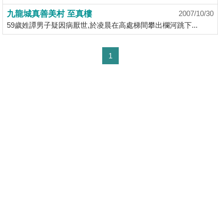
揭
九龍城真善美村 至真樓
2007/10/30
59歲姓譚男子疑因病厭世,於凌晨在高處梯間攀出欄河跳下...
地
產
1
博
客
地
產
新
聞
數
據
公
佈
置