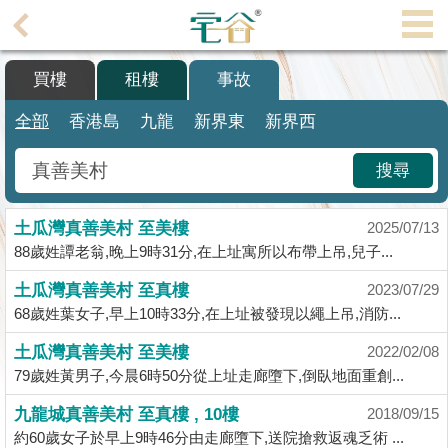
代
理
買樓
租樓
事故
主
頁
全部
香港島
九龍
新界東
新界西
搵
搜尋
樓/
成
土瓜灣真善美村 至美樓
交
2025/07/13
88歲姓譚老翁,晚上9時31分,在上址寓所以布帶上吊,兒子...
業
土瓜灣真善美村 至真樓
2023/07/29
主
68歲姓葉女子,早上10時33分,在上址被發現以繩上吊,消防...
放
盤
土瓜灣真善美村 至美樓
2022/02/08
79歲姓黃男子,今晨6時50分從上址走廊墮下,倒臥地面重創...
宅
九龍城真善美村 至真樓 , 10樓
2018/09/15
谷
約60歲女子於早上9時46分由走廊墮下,送院搶救返魂乏術 ...
按