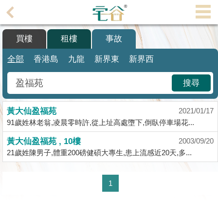
代
理
買樓
租樓
事故
主
頁
全部
香港島
九龍
新界東
新界西
搵
搜尋
樓/
成
黃大仙盈福苑
交
2021/01/17
91歲姓林老翁,凌晨零時許,從上址高處墮下,倒臥停車場花...
業
黃大仙盈福苑 , 10樓
2003/09/20
主
21歲姓陳男子,體重200磅健碩大專生,患上流感近20天,多...
放
盤
1
宅
谷
按