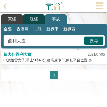
代
理
買樓
租樓
事故
主
頁
全部
香港島
九龍
新界東
新界西
搵
搜尋
樓/
成
黃大仙盈利大廈
交
2021/07/05
61歲姓雷女子,早上9時43分,從高處墮下,倒臥平台位置,多...
業
主
1
放
盤
宅
谷
按