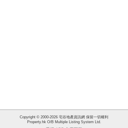
揭
地
產
博
客
地
產
新
聞
數
據
公
佈
收
Copyright © 2000-2026 宅谷地產資訊網 保留一切權利
Property.hk O/B Multiple Listing System Ltd.
藏
置