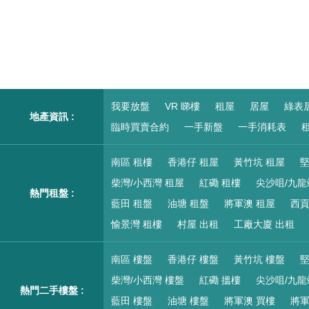
我要放盤
VR 睇樓
租屋
居屋
綠表
地產資訊 :
臨時買賣合約
一手新盤
一手消耗表
租
南區 租樓
香港仔 租屋
黃竹坑 租屋
堅
柴灣/小西灣 租屋
紅磡 租樓
尖沙咀/九龍
熱門租盤 :
藍田 租盤
油塘 租盤
將軍澳 租屋
西貢
愉景灣 租樓
村屋 出租
工廠大廈 出租
南區 樓盤
香港仔 樓盤
黃竹坑 樓盤
堅
柴灣/小西灣 樓盤
紅磡 搵樓
尖沙咀/九龍
熱門二手樓盤 :
藍田 樓盤
油塘 樓盤
將軍澳 買樓
將軍