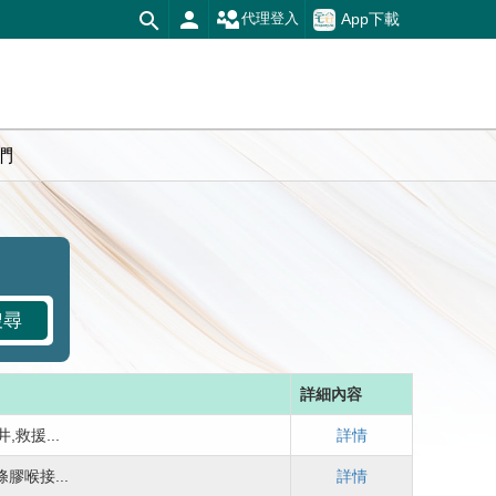
App下載
代理登入
們
搜尋
詳細內容
救援...
詳情
膠喉接...
詳情