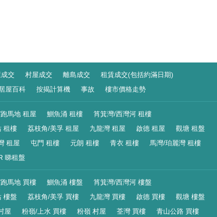
屋成交
村屋成交
離島成交
租賃成交(包括約滿日期)
居屋百科
按揭計算機
事故
樓市價格走勢
/跑馬地 租屋
鰂魚涌 租樓
筲箕灣/西灣河 租樓
 租樓
荔枝角/美孚 租屋
九龍灣 租屋
啟德 租屋
觀塘 租盤
灣 租屋
屯門 租樓
元朗 租樓
青衣 租樓
馬灣/珀麗灣 租樓
R 睇租盤
/跑馬地 買樓
鰂魚涌 樓盤
筲箕灣/西灣河 樓盤
 樓盤
荔枝角/美孚 買樓
九龍灣 買樓
啟德 買樓
觀塘 樓盤
村屋
粉嶺/上水 買樓
粉嶺 村屋
荃灣 買樓
青山公路 買樓