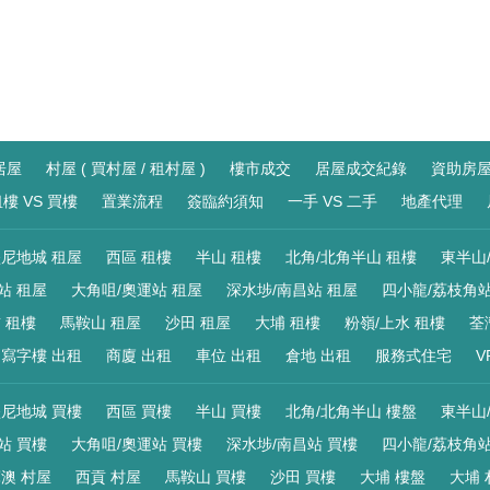
居屋
村屋 ( 買村屋 / 租村屋 )
樓市成交
居屋成交紀錄
資助房
樓 VS 買樓
置業流程
簽臨約須知
一手 VS 二手
地產代理
尼地城 租屋
西區 租樓
半山 租樓
北角/北角半山 租樓
東半山
站 租屋
大角咀/奧運站 租屋
深水埗/南昌站 租屋
四小龍/荔枝角站
 租樓
馬鞍山 租屋
沙田 租屋
大埔 租樓
粉嶺/上水 租樓
荃
寫字樓 出租
商廈 出租
車位 出租
倉地 出租
服務式住宅
V
尼地城 買樓
西區 買樓
半山 買樓
北角/北角半山 樓盤
東半山
站 買樓
大角咀/奧運站 買樓
深水埗/南昌站 買樓
四小龍/荔枝角站
澳 村屋
西貢 村屋
馬鞍山 買樓
沙田 買樓
大埔 樓盤
大埔 