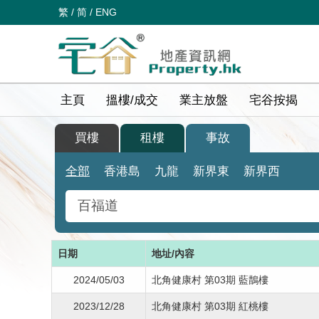
繁
/
简
/
ENG
主頁
搵樓/成交
業主放盤
宅谷按揭
買樓
租樓
事故
全部
香港島
九龍
新界東
新界西
日期
地址/內容
2024/05/03
北角健康村 第03期 藍鵲樓
2023/12/28
北角健康村 第03期 紅桃樓