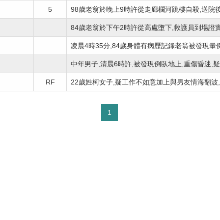
5
98歲老翁於晚上9時許從走廊欄河跳樓自殺,送院後證
84歲老翁於下午2時許從高處墮下,救護員到場證實老
凌晨4時35分,84歲身體有病歷記錄老翁被發現暈倒床
中年男子,清晨6時許,被發現倒臥地上,重傷昏迷,疑從
RF
22歲姓柯女子,疑工作不如意加上與男友情海翻波,今
1