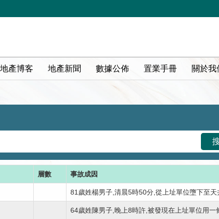
地產博客
地產新聞
數據公佈
置業手冊
關於我
層數
事故成因
81歲姓楊男子,清晨5時50分,從上址單位墮下至天井,
64歲姓陳男子,晚上8時許,被發現在上址單位用一條