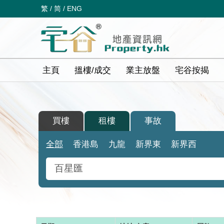
繁
/
简
/
ENG
主頁
搵樓/成交
業主放盤
宅谷按揭
買樓
租樓
事故
全部
香港島
九龍
新界東
新界西