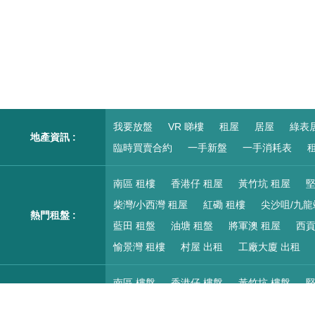
我要放盤
VR 睇樓
租屋
居屋
綠表
地產資訊 :
臨時買賣合約
一手新盤
一手消耗表
租
南區 租樓
香港仔 租屋
黃竹坑 租屋
堅
柴灣/小西灣 租屋
紅磡 租樓
尖沙咀/九龍
熱門租盤 :
藍田 租盤
油塘 租盤
將軍澳 租屋
西貢
愉景灣 租樓
村屋 出租
工廠大廈 出租
南區 樓盤
香港仔 樓盤
黃竹坑 樓盤
堅
柴灣/小西灣 樓盤
紅磡 搵樓
尖沙咀/九龍
熱門二手樓盤 :