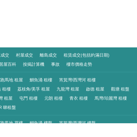
屋成交
村屋成交
離島成交
租賃成交(包括約滿日期)
居屋百科
按揭計算機
事故
樓市價格走勢
/跑馬地 租屋
鰂魚涌 租樓
筲箕灣/西灣河 租樓
 租樓
荔枝角/美孚 租屋
九龍灣 租屋
啟德 租屋
觀塘 租盤
灣 租屋
屯門 租樓
元朗 租樓
青衣 租樓
馬灣/珀麗灣 租樓
R 睇租盤
/跑馬地 買樓
鰂魚涌 樓盤
筲箕灣/西灣河 樓盤
 樓盤
荔枝角/美孚 買樓
九龍灣 買樓
啟德 買樓
觀塘 樓盤