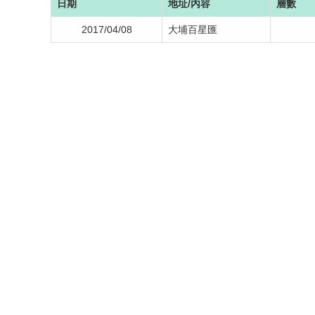
日期
地址/內容
層數
2017/04/08
大埔百星匯