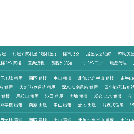
居屋
村屋 ( 買村屋 / 租村屋 )
樓市成交
居屋成交紀錄
資助房
樓 VS 買樓
置業流程
簽臨約須知
一手 VS 二手
地產代理
尼地城 租屋
西區 租樓
半山 租樓
北角/北角半山 租樓
東半山
站 租屋
大角咀/奧運站 租屋
深水埗/南昌站 租屋
四小龍/荔枝角站
 租樓
馬鞍山 租屋
沙田 租屋
大埔 租樓
粉嶺/上水 租樓
荃
寫字樓 出租
商廈 出租
車位 出租
倉地 出租
服務式住宅
V
尼地城 買樓
西區 買樓
半山 買樓
北角/北角半山 樓盤
東半山
站 買樓
大角咀/奧運站 買樓
深水埗/南昌站 買樓
四小龍/荔枝角站