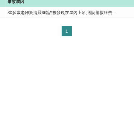
事故成因
80多歲老婦於清晨6時許被發現在屋內上吊,送院搶救終告...
1