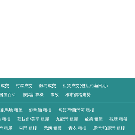
屋成交
村屋成交
離島成交
租賃成交(包括約滿日期)
居屋百科
按揭計算機
事故
樓市價格走勢
/跑馬地 租屋
鰂魚涌 租樓
筲箕灣/西灣河 租樓
 租樓
荔枝角/美孚 租屋
九龍灣 租屋
啟德 租屋
觀塘 租盤
灣 租屋
屯門 租樓
元朗 租樓
青衣 租樓
馬灣/珀麗灣 租樓