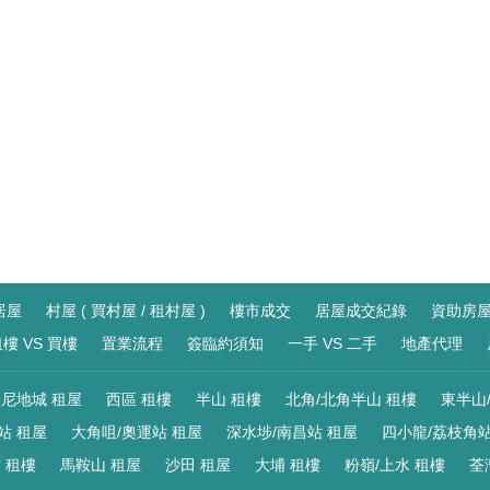
居屋
村屋 ( 買村屋 / 租村屋 )
樓市成交
居屋成交紀錄
資助房
樓 VS 買樓
置業流程
簽臨約須知
一手 VS 二手
地產代理
尼地城 租屋
西區 租樓
半山 租樓
北角/北角半山 租樓
東半山
站 租屋
大角咀/奧運站 租屋
深水埗/南昌站 租屋
四小龍/荔枝角站
 租樓
馬鞍山 租屋
沙田 租屋
大埔 租樓
粉嶺/上水 租樓
荃