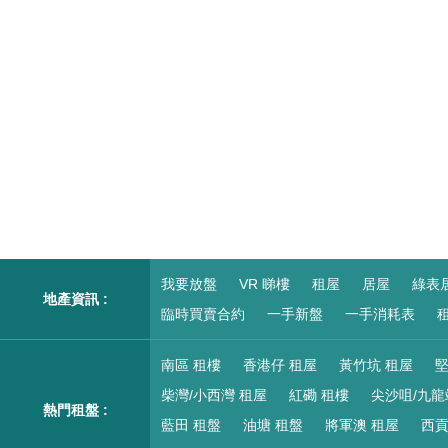
我要放盤
VR 睇樓
租屋
居屋
綠表
地產資訊 :
臨時買賣合約
一手新盤
一手消耗表
租
南區 租樓
香港仔 租屋
黃竹坑 租屋
堅
柴灣/小西灣 租屋
紅磡 租樓
尖沙咀/九龍
熱門租盤 :
藍田 租盤
油塘 租盤
將軍澳 租屋
西貢