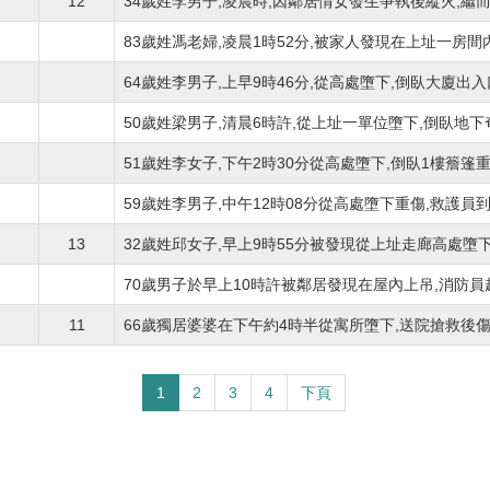
12
34歲姓李男子,凌晨時,因鄰居情女發生爭執後縱火,繼而雙
83歲姓馮老婦,凌晨1時52分,被家人發現在上址一房間內以
64歲姓李男子,上早9時46分,從高處墮下,倒臥大廈出入口
50歲姓梁男子,清晨6時許,從上址一單位墮下,倒臥地下奄.
51歲姓李女子,下午2時30分從高處墮下,倒臥1樓簷篷重創
59歲姓李男子,中午12時08分從高處墮下重傷,救護員到場
13
32歲姓邱女子,早上9時55分被發現從上址走廊高處墮下,倒
70歲男子於早上10時許被鄰居發現在屋內上吊,消防員趕至
11
66歲獨居婆婆在下午約4時半從寓所墮下,送院搶救後傷重
1
2
3
4
下頁