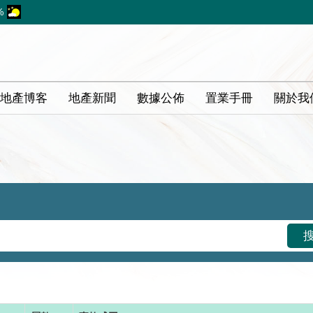
%
地產博客
地產新聞
數據公佈
置業手冊
關於我