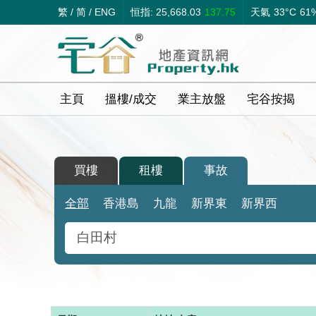
繁
/
简
/
ENG
恒指: 25,668.03
137.75
天氣
33°C
61
主頁
搵樓/成交
業主放盤
宅谷按揭
買樓
租樓
事故
全部
香港島
九龍
新界東
新界西