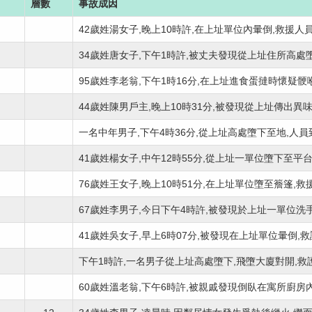
層數
事故成因
42歲姓湯女子,晚上10時許,在上址單位內暈倒,救援人員接
34歲姓唐女子,下午1時許,被丈夫發現從上址住所高處墮下
95歲姓李老翁,下午1時16分,在上址進食蛋撻時懷疑骾喉昏
44歲姓陳男戶主,晚上10時31分,被發現從上址傳出異味,救
一名中年男子,下午4時36分,從上址高處墮下至地,人員到.
41歲姓楊女子,中午12時55分,從上址一單位墮下至平台,救
76歲姓王女子,晚上10時51分,在上址單位墮至簷篷,救援人
67歲姓李男子,今日下午4時許,被發現於上址一單位洗手間
41歲姓吳女子,早上6時07分,被發現在上址單位暈倒,救護
下午1時許,一名男子從上址高處墮下,飛墮大廈對開,救護.
60歲姓溫老翁,下午6時許,被親戚發現倒臥在寓所廚房內,.