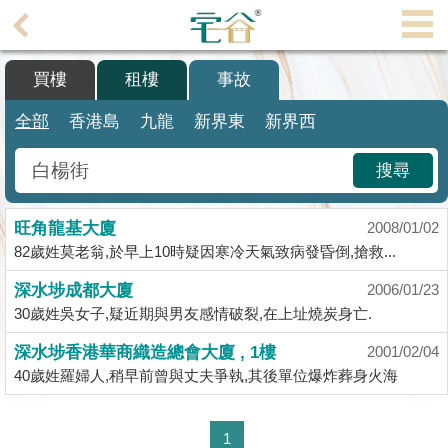
代
理
買樓
租樓
事故
主
頁
全部
香港島
九龍
新界東
新界西
搵
搜尋
樓/
成
旺角龍基大廈
交
2008/01/02
82歲姓莫老翁,於早上10時疑因寒冷天氣致病發昏倒,搶救...
業
深水埗成都大廈
2006/01/23
主
30歲姓吳女子,疑近期與男友感情破裂,在上址燒炭身亡.
放
盤
深水埗香港華商織造總會大廈 , 1樓
2001/02/04
40歲姓羅婦人,稍早前曾與丈夫爭執,其後單位爆炸葬身火海
宅
谷
1
按