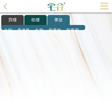
代
理
買樓
租樓
事故
主
頁
全部
香港島
九龍
新界東
新界西
搵
樓/
成
交
業
主
放
盤
宅
谷
按