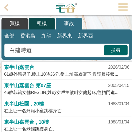
代
理
買樓
租樓
事故
主
頁
全部
香港島
九龍
新界東
新界西
搵
搜尋
樓/
成
東半山嘉雲台
交
2026/02/06
61歲外籍男子,晚上10時36分,從上址高處墮下,救護員接報...
業
東半山嘉雲台 第07座
2005/04/15
主
46歲菲籍女傭RExLIN,姓彭女戶主欲叫女傭起床,往拍門進...
放
盤
東半山松園 , 20樓
1988/01/04
在上址一名外籍小童跳樓身亡.
宅
東半山嘉雲台 , 18樓
1988/01/04
谷
在上址一名老婦跳樓身亡.
按