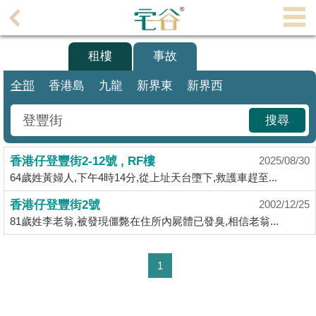
代
理
買樓
租樓
事故
主
頁
全部
香港島
九龍
新界東
新界西
搵
搜尋
樓/
成
香港仔登豐街2-12號 , RF樓
交
2025/08/30
64歲姓黃婦人,下午4時14分,從上址天台墮下,救護車趕至...
業
香港仔登豐街2號
2002/12/25
主
81歲姓李老翁,被發現僵斃在住所內屍體已發臭,相信老翁...
放
盤
1
宅
谷
按