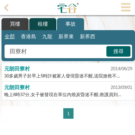
代
理
買樓
租樓
事故
主
頁
全部
香港島
九龍
新界東
新界西
搵
搜尋
樓/
成
元朗田寮村
交
2014/06/29
30多歲男子於早上5時許被家人發現昏迷不醒,送院搶救不...
業
元朗田寮村
2013/09/01
主
晚上8時37分,女子被發現在單位內燒炭昏迷不醒,救護員到...
放
盤
1
宅
谷
按