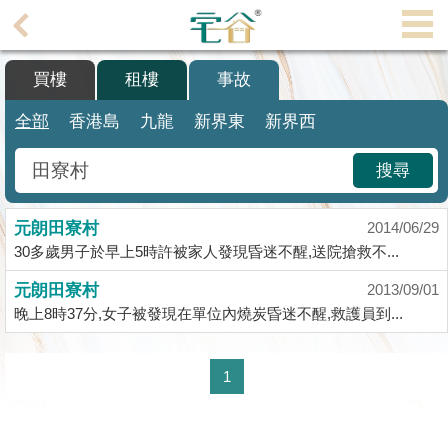
代
理
買樓
租樓
事故
主
頁
全部
香港島
九龍
新界東
新界西
搵
搜尋
樓/
成
元朗田寮村
交
2014/06/29
30多歲男子於早上5時許被家人發現昏迷不醒,送院搶救不...
業
元朗田寮村
2013/09/01
主
晚上8時37分,女子被發現在單位內燒炭昏迷不醒,救護員到...
放
盤
1
宅
谷
按