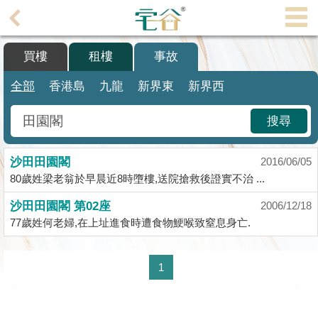
代
理
買樓
租樓
事故
主
頁
全部
香港島
九龍
新界東
新界西
搵
搜尋
樓/
成
沙田田園閣
交
2016/06/05
80歲姓梁老翁於早晨近8時墮樓,送院搶救後證實不治 ...
業
沙田田園閣 第02座
2006/12/18
主
77歲姓何老婦,在上址進食時遭食物鯁喉致窒息身亡.
放
盤
1
宅
谷
按