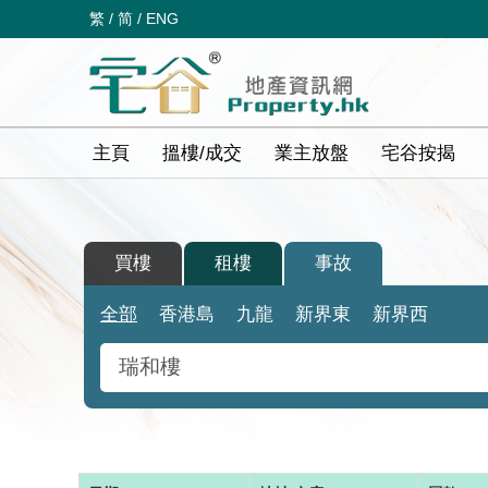
繁
/
简
/
ENG
主頁
搵樓/成交
業主放盤
宅谷按揭
買樓
租樓
事故
全部
香港島
九龍
新界東
新界西