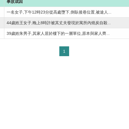
事故成因
一名女子,下午12時23分從高處墮下,倒臥後巷位置,被途人...
44歲姓王女子,晚上8時許被其丈夫發現於寓所內燒炭自殺...
39歲姓朱男子,其家人居於樓下的一層單位,原本與家人齊...
1