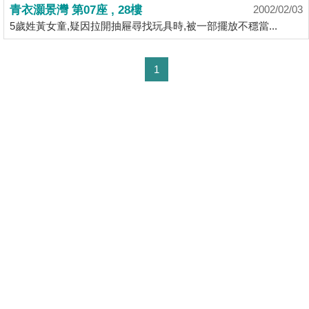
業
青衣灝景灣 第07座 , 28樓
2002/02/03
5歲姓黃女童,疑因拉開抽屜尋找玩具時,被一部擺放不穩當...
手
冊
1
關
於
我
們