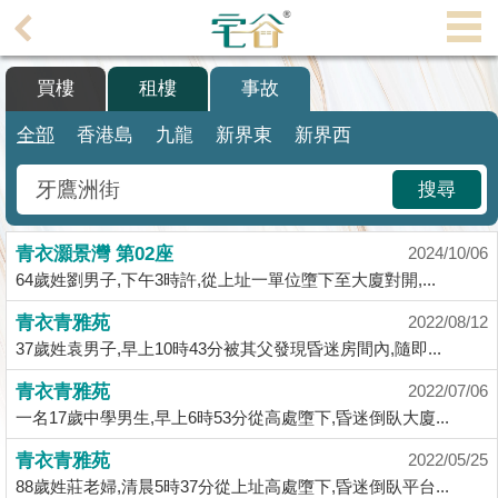
代
理
買樓
租樓
事故
主
頁
全部
香港島
九龍
新界東
新界西
搵
搜尋
樓/
成
青衣灝景灣 第02座
交
2024/10/06
64歲姓劉男子,下午3時許,從上址一單位墮下至大廈對開,...
業
青衣青雅苑
2022/08/12
主
37歲姓袁男子,早上10時43分被其父發現昏迷房間內,隨即...
放
盤
青衣青雅苑
2022/07/06
一名17歲中學男生,早上6時53分從高處墮下,昏迷倒臥大廈...
宅
青衣青雅苑
2022/05/25
谷
88歲姓莊老婦,清晨5時37分從上址高處墮下,昏迷倒臥平台...
按