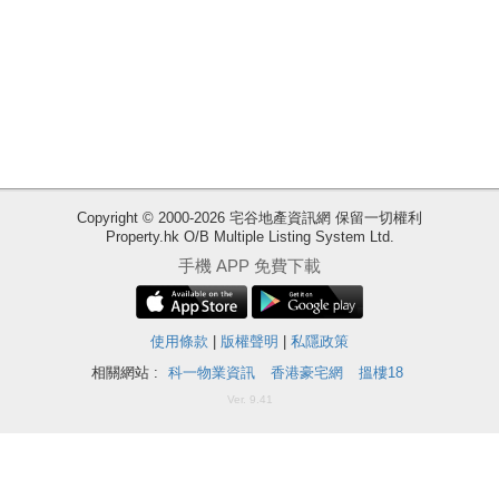
Copyright © 2000-2026 宅谷地產資訊網 保留一切權利
Property.hk O/B Multiple Listing System Ltd.
收
手機 APP 免費下載
藏
樓
盤
使用條款
|
版權聲明
|
私隱政策
相關網站 :
科一物業資訊
香港豪宅網
搵樓18
ENG
繁
简
Ver. 9.41
體
体