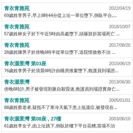
揭
青衣青雅苑
2022/04/19
69歲姓李男子,早上8時44分從上址一單位墮下,倒臥平台,...
地
青衣青雅苑
2018/10/07
產
57歲姓林女子於下午近5時由高處墮下,頭爆肢折當場死亡 ...
博
客
青衣青雅苑
2017/08/20
28歲姓陳男子於傍晚6時半從單位墮下,送院惜搶救不治 ...
地
青衣灝景灣 第03座
2015/06/19
產
76歲姓李男子於清晨6時許由睡房推窗墮下,救護員到場證...
新
聞
青衣灝景灣
2013/06/30
傍晚6時許,男子被發現割脈自殺昏迷,救護員到場證實身亡...
數
青衣青雅苑
據
2005/01/01
88歲姓蔡老者,疑抵不了寒冷天氣下患上低溫症,被發現在...
公
佈
青衣灝景灣 第08座 , 27樓
2003/06/10
61歲姓李女子,由上址跳下,倒臥於樓下平台花糟,當場不治
置