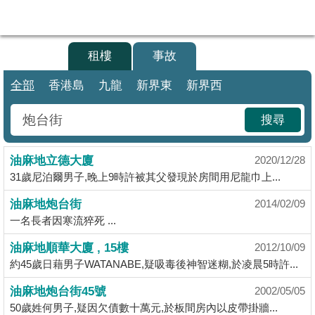
代
理
買樓
租樓
事故
主
頁
全部
香港島
九龍
新界東
新界西
搵
搜尋
樓/
成
油麻地立德大廈
交
2020/12/28
31歲尼泊爾男子,晚上9時許被其父發現於房間用尼龍巾上...
業
油麻地炮台街
2014/02/09
主
一名長者因寒流猝死 ...
放
盤
油麻地順華大廈 , 15樓
2012/10/09
約45歲日藉男子WATANABE,疑吸毒後神智迷糊,於凌晨5時許...
宅
油麻地炮台街45號
2002/05/05
谷
50歲姓何男子,疑因欠債數十萬元,於板間房內以皮帶掛牆...
按