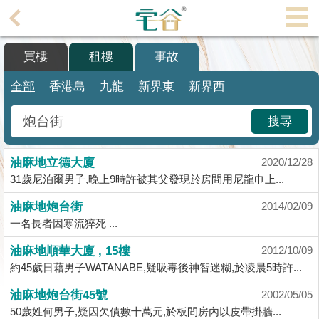
代
理
買樓
租樓
事故
主
頁
全部
香港島
九龍
新界東
新界西
搵
搜尋
樓/
成
油麻地立德大廈
交
2020/12/28
31歲尼泊爾男子,晚上9時許被其父發現於房間用尼龍巾上...
業
油麻地炮台街
2014/02/09
主
一名長者因寒流猝死 ...
放
盤
油麻地順華大廈 , 15樓
2012/10/09
約45歲日藉男子WATANABE,疑吸毒後神智迷糊,於凌晨5時許...
宅
油麻地炮台街45號
2002/05/05
谷
50歲姓何男子,疑因欠債數十萬元,於板間房內以皮帶掛牆...
按