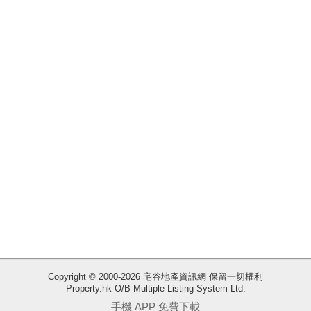
揭
地
產
博
客
地
產
新
聞
數
據
公
佈
Copyright © 2000-2026 宅谷地產資訊網 保留一切權利
Property.hk O/B Multiple Listing System Ltd.
收
置
手機 APP 免費下載