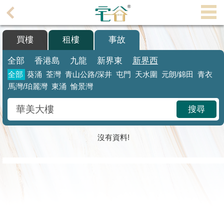
代
理
買樓
租樓
事故
主
頁
全部
香港島
九龍
新界東
新界西
全部
葵涌
荃灣
青山公路/深井
屯門
天水圍
元朗/錦田
青衣
搵
馬灣/珀麗灣
東涌
愉景灣
樓/
成
搜尋
交
業
沒有資料!
主
放
盤
宅
谷
按