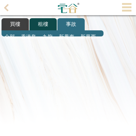
代
理
買樓
租樓
事故
主
頁
全部
香港島
九龍
新界東
新界西
搵
樓/
成
交
業
主
放
盤
宅
谷
按