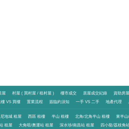
居屋
村屋 ( 買村屋 / 租村屋 )
樓市成交
居屋成交紀錄
資助房
樓 VS 買樓
置業流程
簽臨約須知
一手 VS 二手
地產代理
尼地城 租屋
西區 租樓
半山 租樓
北角/北角半山 租樓
東半山
站 租屋
大角咀/奧運站 租屋
深水埗/南昌站 租屋
四小龍/荔枝角站