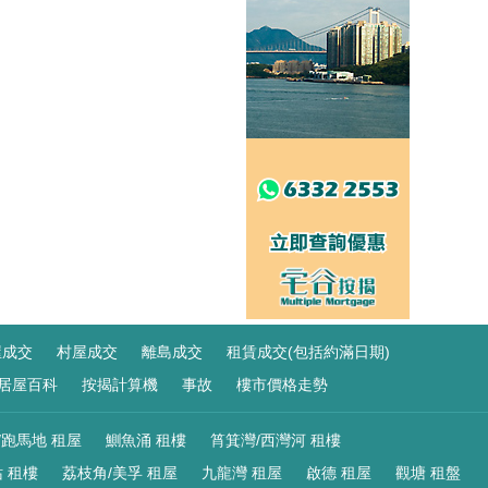
屋成交
村屋成交
離島成交
租賃成交(包括約滿日期)
居屋百科
按揭計算機
事故
樓市價格走勢
/跑馬地 租屋
鰂魚涌 租樓
筲箕灣/西灣河 租樓
 租樓
荔枝角/美孚 租屋
九龍灣 租屋
啟德 租屋
觀塘 租盤