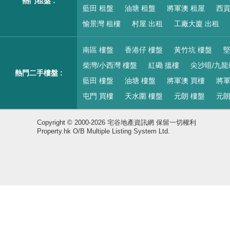
熱門租盤 :
藍田 租盤
油塘 租盤
將軍澳 租屋
西貢
愉景灣 租樓
村屋 出租
工廠大廈 出租
南區 樓盤
香港仔 樓盤
黃竹坑 樓盤
堅
柴灣/小西灣 樓盤
紅磡 搵樓
尖沙咀/九龍
熱門二手樓盤 :
藍田 樓盤
油塘 樓盤
將軍澳 買樓
將軍
屯門 買樓
天水圍 樓盤
元朗 樓盤
元朗
Copyright © 2000-2026 宅谷地產資訊網 保留一切權利
Property.hk O/B Multiple Listing System Ltd.