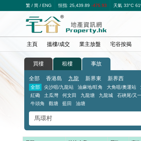
繁
/
简
/
ENG
恒指: 25,439.89
-475.93
天氣
33°C
6
主頁
搵樓/成交
業主放盤
宅谷按揭
買樓
租樓
事故
全部
香港島
九龍
新界東
新界西
全部
尖沙咀/九龍站
油麻地/旺角
大角咀/奧運站
紅磡
土瓜灣
何文田
九龍塘
九龍城
石硤尾
/又
牛頭角
觀塘
藍田
油塘