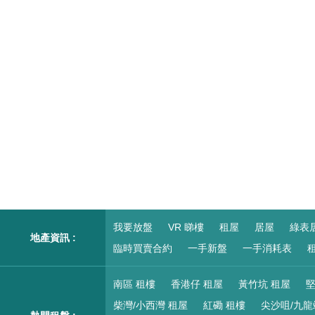
我要放盤
VR 睇樓
租屋
居屋
綠表
地產資訊 :
臨時買賣合約
一手新盤
一手消耗表
租
南區 租樓
香港仔 租屋
黃竹坑 租屋
堅
柴灣/小西灣 租屋
紅磡 租樓
尖沙咀/九龍