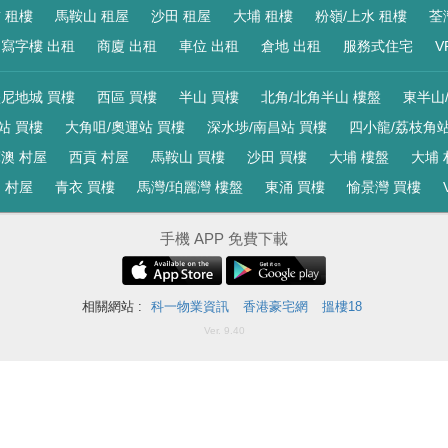
 租樓
馬鞍山 租屋
沙田 租屋
大埔 租樓
粉嶺/上水 租樓
荃
寫字樓 出租
商廈 出租
車位 出租
倉地 出租
服務式住宅
V
尼地城 買樓
西區 買樓
半山 買樓
北角/北角半山 樓盤
東半山
站 買樓
大角咀/奧運站 買樓
深水埗/南昌站 買樓
四小龍/荔枝角站
澳 村屋
西貢 村屋
馬鞍山 買樓
沙田 買樓
大埔 樓盤
大埔 
 村屋
青衣 買樓
馬灣/珀麗灣 樓盤
東涌 買樓
愉景灣 買樓
手機 APP 免費下載
相關網站 :
科一物業資訊
香港豪宅網
搵樓18
Ver. 9.40