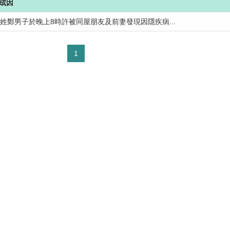
成因
歲姓鄭男子於晚上8時許被同屋朋友及前妻發現因隱疾病...
1