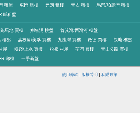
灣 租屋
屯門 租樓
元朗 租樓
青衣 租樓
馬灣/珀麗灣 租樓
R 睇租盤
/跑馬地 買樓
鰂魚涌 樓盤
筲箕灣/西灣河 樓盤
 樓盤
荔枝角/美孚 買樓
九龍灣 買樓
啟德 買樓
觀塘 樓盤
村屋
粉嶺/上水 買樓
粉嶺 村屋
荃灣 買樓
青山公路 買樓
VR 睇樓
一手新盤
使用條款
|
版權聲明
|
私隱政策