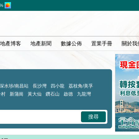
1%
地產博客
地產新聞
數據公佈
置業手冊
關於我
深水埗/南昌站
長沙灣
四小龍
荔枝角/美孚
一村
新蒲崗
黃大仙
鑽石山
啟德
九龍灣
搜尋