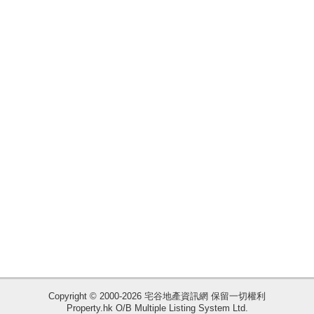
揭
地
產
博
客
地
產
新
聞
數
據
公
佈
Copyright © 2000-2026 宅谷地產資訊網 保留一切權利
置
Property.hk O/B Multiple Listing System Ltd.
收