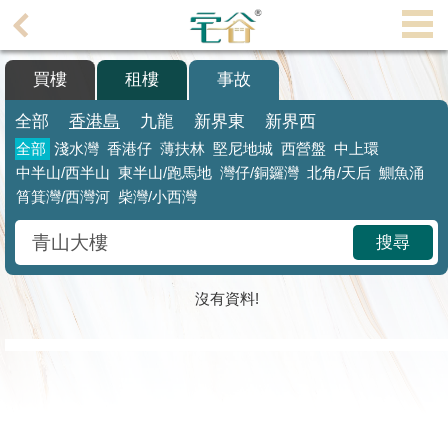
代
理
買樓
租樓
事故
主
頁
全部
香港島
九龍
新界東
新界西
全部
淺水灣
香港仔
薄扶林
堅尼地城
西營盤
中上環
搵
中半山/西半山
東半山/跑馬地
灣仔/銅鑼灣
北角
/天后
鰂魚涌
樓/
筲箕灣/西灣河
柴灣/小西灣
成
交
搜尋
業
主
沒有資料!
放
盤
宅
谷
按