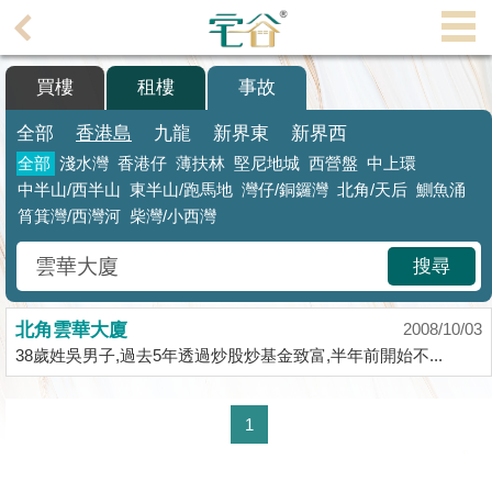
代
理
買樓
租樓
事故
主
頁
全部
香港島
九龍
新界東
新界西
全部
淺水灣
香港仔
薄扶林
堅尼地城
西營盤
中上環
搵
中半山/西半山
東半山/跑馬地
灣仔/銅鑼灣
北角
/天后
鰂魚涌
樓/
筲箕灣/西灣河
柴灣/小西灣
成
交
搜尋
業
主
北角雲華大廈
2008/10/03
38歲姓吳男子,過去5年透過炒股炒基金致富,半年前開始不...
放
盤
1
宅
谷
按