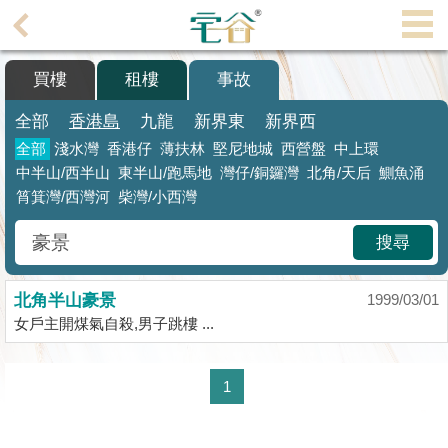
代
理
買樓
租樓
事故
主
頁
全部
香港島
九龍
新界東
新界西
全部
淺水灣
香港仔
薄扶林
堅尼地城
西營盤
中上環
搵
中半山/西半山
東半山/跑馬地
灣仔/銅鑼灣
北角
/天后
鰂魚涌
樓/
筲箕灣/西灣河
柴灣/小西灣
成
交
搜尋
業
主
北角半山豪景
1999/03/01
女戶主開煤氣自殺,男子跳樓 ...
放
盤
1
宅
谷
按