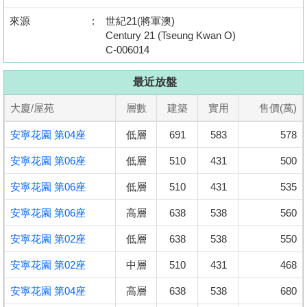
來源
:
世紀21(將軍澳)
Century 21 (Tseung Kwan O)
C-006014
最近放盤
大廈/屋苑
層數
建築
實用
售價(萬)
安寧花園 第04座
低層
691
583
578
安寧花園 第06座
低層
510
431
500
安寧花園 第06座
低層
510
431
535
安寧花園 第06座
高層
638
538
560
安寧花園 第02座
低層
638
538
550
安寧花園 第02座
中層
510
431
468
安寧花園 第04座
高層
638
538
680