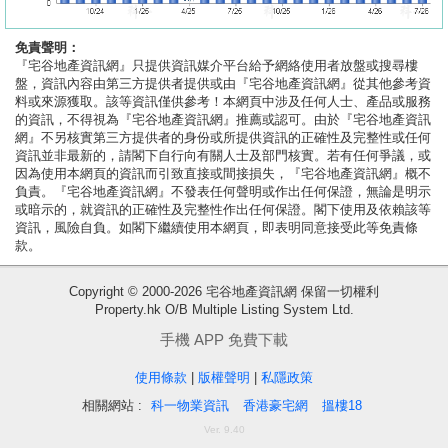
免責聲明：
『宅谷地產資訊網』只提供資訊媒介平台給予網絡使用者放盤或搜尋樓
盤，資訊內容由第三方提供者提供或由『宅谷地產資訊網』從其他參考資
料或來源獲取。該等資訊僅供參考！本網頁中涉及任何人士、產品或服務
的資訊，不得視為『宅谷地產資訊網』推薦或認可。由於『宅谷地產資訊
網』不另核實第三方提供者的身份或所提供資訊的正確性及完整性或任何
資訊並非最新的，請閣下自行向有關人士及部門核實。若有任何爭議，或
因為使用本網頁的資訊而引致直接或間接損失，『宅谷地產資訊網』概不
負責。『宅谷地產資訊網』不發表任何聲明或作出任何保證，無論是明示
或暗示的，就資訊的正確性及完整性作出任何保證。閣下使用及依賴該等
資訊，風險自負。如閣下繼續使用本網頁，即表明同意接受此等免責條
款。
收
Copyright © 2000-2026 宅谷地產資訊網 保留一切權利
Property.hk O/B Multiple Listing System Ltd.
藏
樓
手機 APP 免費下載
盤
使用條款
|
版權聲明
|
私隱政策
相關網站 :
科一物業資訊
香港豪宅網
搵樓18
繁
简
ENG
Ver. 9.40
體
体