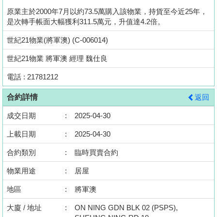
按
原業主於2000年7月以約73.5萬購入該物業，持貨至今近25年，
揭
是次轉手帳面大幅獲利311.5萬元，升值達4.2倍。
世紀21物業(將軍澳) (C-006014)
地
產
世紀21物業 將軍澳 經理 魏仕良
博
電話 : 21781212
客
合約詳情
返回
地
產
成交日期
:
2025-04-30
新
上載日期
:
2025-04-30
聞
合約類別
:
臨時買賣合約
數
物業用途
:
居屋
據
公
地區
:
將軍澳
佈
大廈 / 地址
:
ON NING GDN BLK 02 (PSPS),