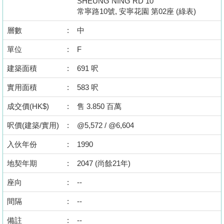
SHEUNG NING RD 10
置
常寧路10號, 安寧花園 第02座 (綠表)
業
層數
:
中
手
冊
單位
:
F
建築面積
:
691 呎
關
於
實用面積
:
583 呎
我
成交價(HK$)
:
售 3.850 百萬
們
呎價(建築/實用)
:
@5,572 / @6,604
入伙年份
:
1990
地契年期
:
2047 (尚餘21年)
座向
:
--
間隔
:
--
備註
:
--