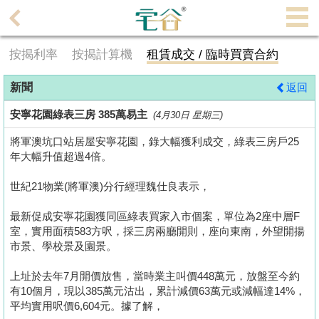
代
理
按揭利率
按揭計算機
租賃成交 / 臨時買賣合約
主
頁
新聞
返回
搵
安寧花園綠表三房 385萬易主
(4月30日 星期三)
樓/
將軍澳坑口站居屋安寧花園，錄大幅獲利成交，綠表三房戶25
成
年大幅升值超過4倍。
交
世紀21物業(將軍澳)分行經理魏仕良表示，
業
最新促成安寧花園獲同區綠表買家入市個案，單位為2座中層F
主
室，實用面積583方呎，採三房兩廳開則，座向東南，外望開揚
放
市景、學校景及園景。
盤
上址於去年7月開價放售，當時業主叫價448萬元，放盤至今約
宅
有10個月，現以385萬元沽出，累計減價63萬元或減幅達14%，
平均實用呎價6,604元。據了解，
谷