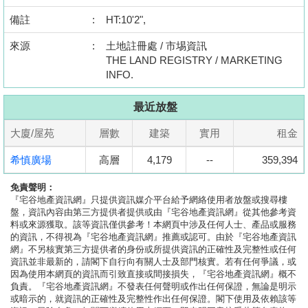
置
備註
:
HT:10'2",
業
來源
手
:
土地註冊處 / 市埸資訊
THE LAND REGISTRY / MARKETING
冊
INFO.
關
最近放盤
於
我
大廈/屋苑
層數
建築
實用
租金
們
希慎廣場
高層
4,179
--
359,394
免責聲明：
『宅谷地產資訊網』只提供資訊媒介平台給予網絡使用者放盤或搜尋樓
盤，資訊內容由第三方提供者提供或由『宅谷地產資訊網』從其他參考資
料或來源獲取。該等資訊僅供參考！本網頁中涉及任何人士、產品或服務
的資訊，不得視為『宅谷地產資訊網』推薦或認可。由於『宅谷地產資訊
網』不另核實第三方提供者的身份或所提供資訊的正確性及完整性或任何
資訊並非最新的，請閣下自行向有關人士及部門核實。若有任何爭議，或
因為使用本網頁的資訊而引致直接或間接損失，『宅谷地產資訊網』概不
負責。『宅谷地產資訊網』不發表任何聲明或作出任何保證，無論是明示
或暗示的，就資訊的正確性及完整性作出任何保證。閣下使用及依賴該等