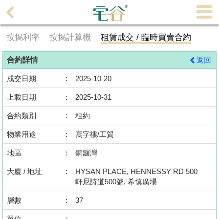
代
理
按揭利率
按揭計算機
租賃成交 / 臨時買賣合約
主
頁
合約詳情
返回
搵
成交日期
:
2025-10-20
樓/
上載日期
:
2025-10-31
成
交
合約類別
:
租約
物業用途
:
寫字樓/工貿
業
主
地區
:
銅鑼灣
放
大廈 / 地址
:
HYSAN PLACE, HENNESSY RD 500
盤
軒尼詩道500號, 希慎廣場
宅
層數
:
37
谷
單位
: