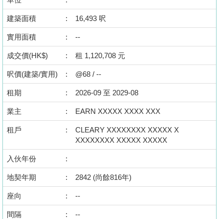
按
建築面積
揭
:
16,493 呎
實用面積
:
--
地
產
成交價(HK$)
:
租 1,120,708 元
博
呎價(建築/實用)
:
@68 / --
客
租期
:
2026-09 至 2029-08
地
業主
:
EARN XXXXX XXXX XXX
產
新
租戶
:
CLEARY XXXXXXXX XXXXX X
XXXXXXXX XXXXX XXXXX
聞
入伙年份
:
數
據
地契年期
:
2842 (尚餘816年)
公
座向
:
--
佈
間隔
:
--