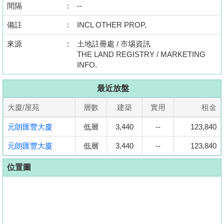
間隔
:
--
置
業
備註
:
INCL OTHER PROP,
手
來源
:
土地註冊處 / 市埸資訊
冊
THE LAND REGISTRY / MARKETING
INFO.
關
於
最近放盤
我
大廈/屋苑
層數
建築
實用
租金
們
元朗匯豐大廈
低層
3,440
--
123,840
元朗匯豐大廈
低層
3,440
--
123,840
位置圖