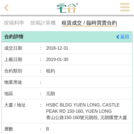
代
理
按揭利率
按揭計算機
租賃成交 / 臨時買賣合約
主
頁
合約詳情
返回
搵
成交日期
:
2018-12-31
樓/
上載日期
:
2019-01-30
成
交
合約類別
:
租約
物業用途
:
業
主
地區
:
元朗
放
大廈 / 地址
:
HSBC BLDG YUEN LONG, CASTLE
盤
PEAK RD 150-160, YUEN LONG
青山公路150-160號元朗段, 元朗匯豐大廈
宅
層數
:
B
谷