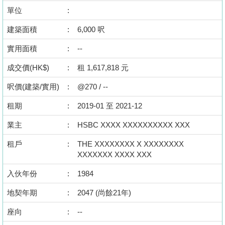
按
單位
:
揭
建築面積
:
6,000 呎
地
實用面積
:
--
產
成交價(HK$)
:
租 1,617,818 元
博
客
呎價(建築/實用)
:
@270 / --
地
租期
:
2019-01 至 2021-12
產
業主
:
HSBC XXXX XXXXXXXXXX XXX
新
租戶
:
THE XXXXXXXX X XXXXXXXX
聞
XXXXXXX XXXX XXX
數
入伙年份
:
1984
據
地契年期
:
2047 (尚餘21年)
公
佈
座向
:
--