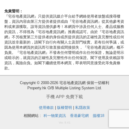
按
揭
免責聲明：
『宅谷地產資訊網』只提供資訊媒介平台給予網絡使用者放盤或搜尋樓
盤，資訊內容由第三方提供者提供或由『宅谷地產資訊網』從其他參考資
地
料或來源獲取。該等資訊僅供參考！本網頁中涉及任何人士、產品或服務
產
的資訊，不得視為『宅谷地產資訊網』推薦或認可。由於『宅谷地產資訊
網』不另核實第三方提供者的身份或所提供資訊的正確性及完整性或任何
博
資訊並非最新的，請閣下自行向有關人士及部門核實。若有任何爭議，或
客
因為使用本網頁的資訊而引致直接或間接損失，『宅谷地產資訊網』概不
負責。『宅谷地產資訊網』不發表任何聲明或作出任何保證，無論是明示
或暗示的，就資訊的正確性及完整性作出任何保證。閣下使用及依賴該等
地
資訊，風險自負。如閣下繼續使用本網頁，即表明同意接受此等免責條
產
款。
新
收
Copyright © 2000-2026 宅谷地產資訊網 保留一切權利
聞
Property.hk O/B Multiple Listing System Ltd.
藏
數
樓
手機 APP 免費下載
據
盤
使用條款
|
版權聲明
|
私隱政策
公
相關網站 :
科一物業資訊
香港豪宅網
搵樓18
繁
简
ENG
佈
Ver. 9.41
體
体