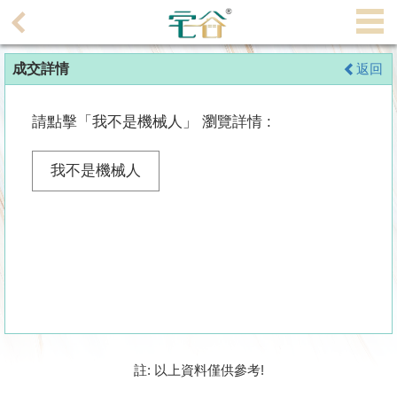
代
理
成交詳情
返回
主
頁
請點擊「我不是機械人」 瀏覽詳情 :
搵
樓/
我不是機械人
成
交
業
主
放
盤
宅
註: 以上資料僅供參考!
谷