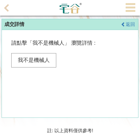
代
理
成交詳情
返回
主
頁
請點擊「我不是機械人」 瀏覽詳情 :
搵
樓/
我不是機械人
成
交
業
主
放
盤
宅
註: 以上資料僅供參考!
谷