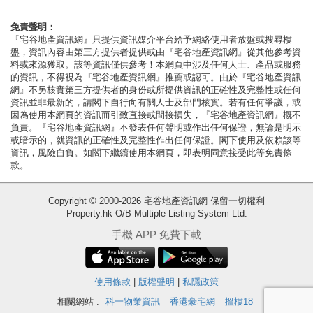
按
揭
免責聲明：
『宅谷地產資訊網』只提供資訊媒介平台給予網絡使用者放盤或搜尋樓
盤，資訊內容由第三方提供者提供或由『宅谷地產資訊網』從其他參考資
地
料或來源獲取。該等資訊僅供參考！本網頁中涉及任何人士、產品或服務
產
的資訊，不得視為『宅谷地產資訊網』推薦或認可。由於『宅谷地產資訊
網』不另核實第三方提供者的身份或所提供資訊的正確性及完整性或任何
博
資訊並非最新的，請閣下自行向有關人士及部門核實。若有任何爭議，或
客
因為使用本網頁的資訊而引致直接或間接損失，『宅谷地產資訊網』概不
負責。『宅谷地產資訊網』不發表任何聲明或作出任何保證，無論是明示
或暗示的，就資訊的正確性及完整性作出任何保證。閣下使用及依賴該等
地
資訊，風險自負。如閣下繼續使用本網頁，即表明同意接受此等免責條
產
款。
新
Copyright © 2000-2026 宅谷地產資訊網 保留一切權利
聞
Property.hk O/B Multiple Listing System Ltd.
收
數
手機 APP 免費下載
藏
據
樓
公
盤
使用條款
|
版權聲明
|
私隱政策
佈
相關網站 :
科一物業資訊
香港豪宅網
搵樓18
繁
简
ENG