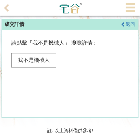
代
理
成交詳情
返回
主
頁
請點擊「我不是機械人」 瀏覽詳情 :
搵
樓/
我不是機械人
成
交
業
主
放
盤
宅
註: 以上資料僅供參考!
谷