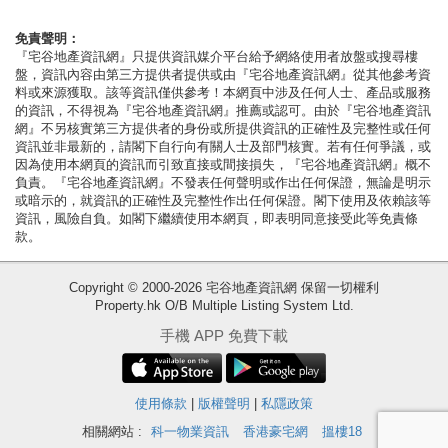
按
揭
免責聲明：
『宅谷地產資訊網』只提供資訊媒介平台給予網絡使用者放盤或搜尋樓
盤，資訊內容由第三方提供者提供或由『宅谷地產資訊網』從其他參考資
地
料或來源獲取。該等資訊僅供參考！本網頁中涉及任何人士、產品或服務
產
的資訊，不得視為『宅谷地產資訊網』推薦或認可。由於『宅谷地產資訊
網』不另核實第三方提供者的身份或所提供資訊的正確性及完整性或任何
博
資訊並非最新的，請閣下自行向有關人士及部門核實。若有任何爭議，或
客
因為使用本網頁的資訊而引致直接或間接損失，『宅谷地產資訊網』概不
負責。『宅谷地產資訊網』不發表任何聲明或作出任何保證，無論是明示
或暗示的，就資訊的正確性及完整性作出任何保證。閣下使用及依賴該等
地
資訊，風險自負。如閣下繼續使用本網頁，即表明同意接受此等免責條
產
款。
新
Copyright © 2000-2026 宅谷地產資訊網 保留一切權利
聞
Property.hk O/B Multiple Listing System Ltd.
收
數
手機 APP 免費下載
藏
據
樓
公
盤
使用條款
|
版權聲明
|
私隱政策
佈
相關網站 :
科一物業資訊
香港豪宅網
搵樓18
繁
简
ENG