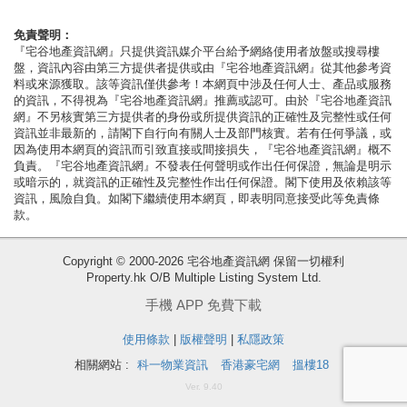
按
揭
免責聲明：
『宅谷地產資訊網』只提供資訊媒介平台給予網絡使用者放盤或搜尋樓
盤，資訊內容由第三方提供者提供或由『宅谷地產資訊網』從其他參考資
地
料或來源獲取。該等資訊僅供參考！本網頁中涉及任何人士、產品或服務
產
的資訊，不得視為『宅谷地產資訊網』推薦或認可。由於『宅谷地產資訊
網』不另核實第三方提供者的身份或所提供資訊的正確性及完整性或任何
博
資訊並非最新的，請閣下自行向有關人士及部門核實。若有任何爭議，或
客
因為使用本網頁的資訊而引致直接或間接損失，『宅谷地產資訊網』概不
負責。『宅谷地產資訊網』不發表任何聲明或作出任何保證，無論是明示
或暗示的，就資訊的正確性及完整性作出任何保證。閣下使用及依賴該等
地
資訊，風險自負。如閣下繼續使用本網頁，即表明同意接受此等免責條
產
款。
新
收
Copyright © 2000-2026 宅谷地產資訊網 保留一切權利
聞
Property.hk O/B Multiple Listing System Ltd.
藏
數
樓
手機 APP 免費下載
據
盤
使用條款
|
版權聲明
|
私隱政策
公
相關網站 :
科一物業資訊
香港豪宅網
搵樓18
繁
简
ENG
佈
Ver. 9.40
體
体