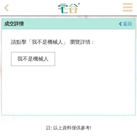
代
理
成交詳情
返回
主
頁
請點擊「我不是機械人」 瀏覽詳情 :
搵
樓/
我不是機械人
成
交
業
主
放
盤
宅
註: 以上資料僅供參考!
谷