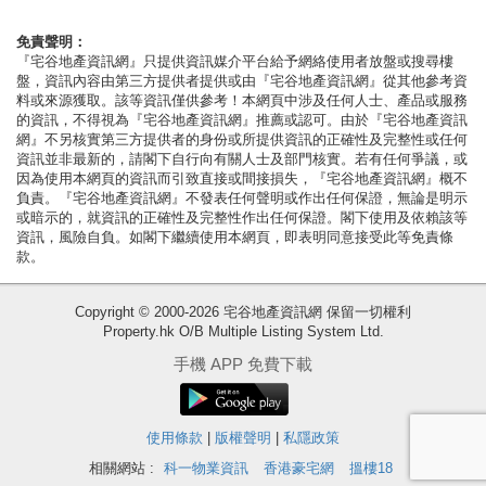
按
揭
免責聲明：
『宅谷地產資訊網』只提供資訊媒介平台給予網絡使用者放盤或搜尋樓
盤，資訊內容由第三方提供者提供或由『宅谷地產資訊網』從其他參考資
地
料或來源獲取。該等資訊僅供參考！本網頁中涉及任何人士、產品或服務
產
的資訊，不得視為『宅谷地產資訊網』推薦或認可。由於『宅谷地產資訊
網』不另核實第三方提供者的身份或所提供資訊的正確性及完整性或任何
博
資訊並非最新的，請閣下自行向有關人士及部門核實。若有任何爭議，或
客
因為使用本網頁的資訊而引致直接或間接損失，『宅谷地產資訊網』概不
負責。『宅谷地產資訊網』不發表任何聲明或作出任何保證，無論是明示
或暗示的，就資訊的正確性及完整性作出任何保證。閣下使用及依賴該等
地
資訊，風險自負。如閣下繼續使用本網頁，即表明同意接受此等免責條
產
款。
新
收
Copyright © 2000-2026 宅谷地產資訊網 保留一切權利
聞
Property.hk O/B Multiple Listing System Ltd.
藏
數
樓
手機 APP 免費下載
據
盤
公
使用條款
|
版權聲明
|
私隱政策
繁
简
ENG
佈
體
体
相關網站 :
科一物業資訊
香港豪宅網
搵樓18