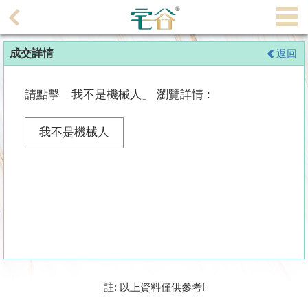
代
理
成交詳情
返回
主
頁
請點擊「我不是機械人」 瀏覽詳情 :
搵
樓/
我不是機械人
成
交
業
主
放
盤
宅
註: 以上資料僅供參考!
谷