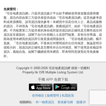
按
揭
免責聲明：
『宅谷地產資訊網』只提供資訊媒介平台給予網絡使用者放盤或搜尋樓
盤，資訊內容由第三方提供者提供或由『宅谷地產資訊網』從其他參考資
地
料或來源獲取。該等資訊僅供參考！本網頁中涉及任何人士、產品或服務
產
的資訊，不得視為『宅谷地產資訊網』推薦或認可。由於『宅谷地產資訊
網』不另核實第三方提供者的身份或所提供資訊的正確性及完整性或任何
博
資訊並非最新的，請閣下自行向有關人士及部門核實。若有任何爭議，或
客
因為使用本網頁的資訊而引致直接或間接損失，『宅谷地產資訊網』概不
負責。『宅谷地產資訊網』不發表任何聲明或作出任何保證，無論是明示
或暗示的，就資訊的正確性及完整性作出任何保證。閣下使用及依賴該等
地
資訊，風險自負。如閣下繼續使用本網頁，即表明同意接受此等免責條
產
款。
新
收
Copyright © 2000-2026 宅谷地產資訊網 保留一切權利
聞
Property.hk O/B Multiple Listing System Ltd.
藏
數
樓
手機 APP 免費下載
據
盤
公
使用條款
|
版權聲明
|
私隱政策
繁
简
ENG
佈
體
体
相關網站 :
科一物業資訊
香港豪宅網
搵樓18