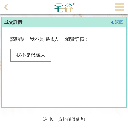
代
理
成交詳情
返回
主
頁
請點擊「我不是機械人」 瀏覽詳情 :
搵
樓/
我不是機械人
成
交
業
主
放
盤
宅
註: 以上資料僅供參考!
谷