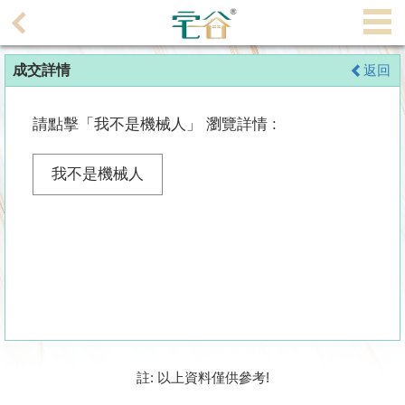
代
理
成交詳情
返回
主
頁
請點擊「我不是機械人」 瀏覽詳情 :
搵
樓/
我不是機械人
成
交
業
主
放
盤
宅
註: 以上資料僅供參考!
谷