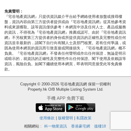
按
揭
免責聲明：
『宅谷地產資訊網』只提供資訊媒介平台給予網絡使用者放盤或搜尋樓
盤，資訊內容由第三方提供者提供或由『宅谷地產資訊網』從其他參考資
地
料或來源獲取。該等資訊僅供參考！本網頁中涉及任何人士、產品或服務
產
的資訊，不得視為『宅谷地產資訊網』推薦或認可。由於『宅谷地產資訊
網』不另核實第三方提供者的身份或所提供資訊的正確性及完整性或任何
博
資訊並非最新的，請閣下自行向有關人士及部門核實。若有任何爭議，或
客
因為使用本網頁的資訊而引致直接或間接損失，『宅谷地產資訊網』概不
負責。『宅谷地產資訊網』不發表任何聲明或作出任何保證，無論是明示
或暗示的，就資訊的正確性及完整性作出任何保證。閣下使用及依賴該等
地
資訊，風險自負。如閣下繼續使用本網頁，即表明同意接受此等免責條
產
款。
新
收
Copyright © 2000-2026 宅谷地產資訊網 保留一切權利
聞
Property.hk O/B Multiple Listing System Ltd.
藏
數
樓
手機 APP 免費下載
據
盤
公
使用條款
|
版權聲明
|
私隱政策
繁
简
ENG
佈
體
体
相關網站 :
科一物業資訊
香港豪宅網
搵樓18