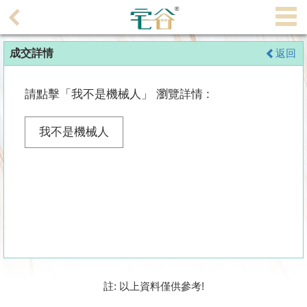
代
理
成交詳情
返回
主
頁
請點擊「我不是機械人」 瀏覽詳情 :
搵
樓/
我不是機械人
成
交
業
主
放
盤
宅
註: 以上資料僅供參考!
谷