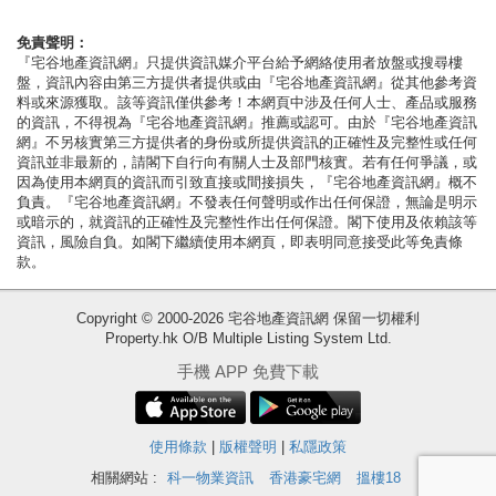
按
揭
免責聲明：
『宅谷地產資訊網』只提供資訊媒介平台給予網絡使用者放盤或搜尋樓
盤，資訊內容由第三方提供者提供或由『宅谷地產資訊網』從其他參考資
地
料或來源獲取。該等資訊僅供參考！本網頁中涉及任何人士、產品或服務
產
的資訊，不得視為『宅谷地產資訊網』推薦或認可。由於『宅谷地產資訊
網』不另核實第三方提供者的身份或所提供資訊的正確性及完整性或任何
博
資訊並非最新的，請閣下自行向有關人士及部門核實。若有任何爭議，或
客
因為使用本網頁的資訊而引致直接或間接損失，『宅谷地產資訊網』概不
負責。『宅谷地產資訊網』不發表任何聲明或作出任何保證，無論是明示
或暗示的，就資訊的正確性及完整性作出任何保證。閣下使用及依賴該等
地
資訊，風險自負。如閣下繼續使用本網頁，即表明同意接受此等免責條
產
款。
新
Copyright © 2000-2026 宅谷地產資訊網 保留一切權利
聞
Property.hk O/B Multiple Listing System Ltd.
收
數
手機 APP 免費下載
藏
據
樓
公
盤
使用條款
|
版權聲明
|
私隱政策
佈
相關網站 :
科一物業資訊
香港豪宅網
搵樓18
繁
简
ENG